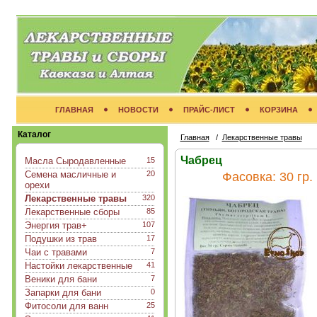
ГЛАВНАЯ
НОВОСТИ
ПРАЙС-ЛИСТ
КОРЗИНА
Каталог
Главная
/
Лекарственные травы
Чабрец
Масла Сыродавленные
15
Семена масличные и
20
Фасовка:
30 гр.
орехи
Лекарственные травы
320
Лекарственные сборы
85
Энергия трав+
107
Подушки из трав
17
Чаи с травами
7
Настойки лекарственные
41
Веники для бани
7
Запарки для бани
0
Фитосоли для ванн
25