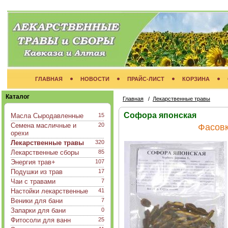
ГЛАВНАЯ
НОВОСТИ
ПРАЙС-ЛИСТ
КОРЗИНА
Каталог
Главная
/
Лекарственные травы
Софора японская
Масла Сыродавленные
15
Семена масличные и
20
Фасовк
орехи
Лекарственные травы
320
Лекарственные сборы
85
Энергия трав+
107
Подушки из трав
17
Чаи с травами
7
Настойки лекарственные
41
Веники для бани
7
Запарки для бани
0
Фитосоли для ванн
25