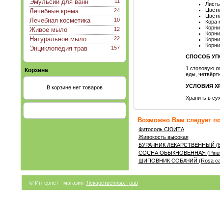
Эмульсии для ванн
11
Листь
Цвет
Лечебные крема
24
Цветк
Лечебная косметика
10
Кора 
Корни
Живое мыло
12
Корни
Натуральное мыло
22
Корни
Корни
Энциклопедия трав
157
СПОСОБ УП
1 столовую ло
Корзина
еды, четвёрт
УСЛОВИЯ Х
В корзине нет товаров
Хранить в су
Возможно Вам следует по
Фитосоль СЮИТА
Живокость высокая
БУРАЧНИК ЛЕКАРСТВЕННЫЙ (Вога
СОСНА ОБЫКНОВЕННАЯ (Pinus s
ШИПОВНИК СОБАЧИЙ (Rosa can
© Интернет - магазин
Лекарственных трав