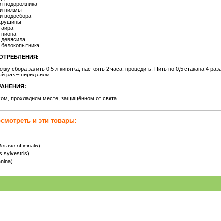
я подорожника
ки пижмы
и водосбора
крушины
 аира
 пиона
 девясила
 белокопытника
ОТРЕБЛЕНИЯ:
жку сбора залить 0,5 л кипятка, настоять 2 часа, процедить. Пить по 0,5 стакана 4 раза
ый раз – перед сном.
РАНЕНИЯ:
хом, прохладном месте, защищённом от света.
смотреть и эти товары:
яо officinalis)
ylvestris)
ina)