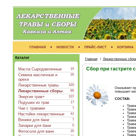
ГЛАВНАЯ
НОВОСТИ
ПРАЙС-ЛИСТ
КОРЗИНА
Каталог
Главная
/
Лекарственные сбор
Сбор при гастрите 
Масла Сыродавленные
15
Семена масличные и
20
орехи
Лекарственные травы
320
Оказывает пр
Лекарственные сборы
85
повышает кис
Энергия трав+
107
СОСТАВ:
Подушки из трав
17
Трава
Чаи с травами
7
Трава
Трава
Настойки лекарственные
41
Трава
Веники для бани
7
Трава
Трава
Запарки для бани
0
Трава
Фитосоли для ванн
25
Трава
Трава