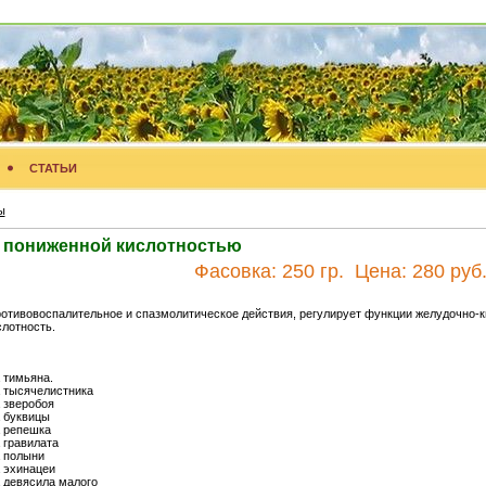
СТАТЬИ
ы
с пониженной кислотностью
Фасовка:
250 гр.
Цена:
280 руб
отивовоспалительное и спазмолитическое действия, регулирует функции желудочно-к
лотность.
 тимьяна.
 тысячелистника
 зверобоя
 буквицы
 репешка
 гравилата
 полыни
 эхинацеи
 девясила малого