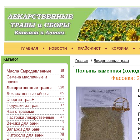
ГЛАВНАЯ
НОВОСТИ
ПРАЙС-ЛИСТ
КОРЗИНА
Каталог
Главная
/
Лекарственные травы
Полынь каменная (холод
Масла Сыродавленные
15
Семена масличные и
20
Фасовка:
2
орехи
Лекарственные травы
320
Лекарственные сборы
85
Энергия трав+
107
A
Подушки из трав
17
Чаи с травами
7
Настойки лекарственные
41
Веники для бани
7
Запарки для бани
0
Фитосоли для ванн
25