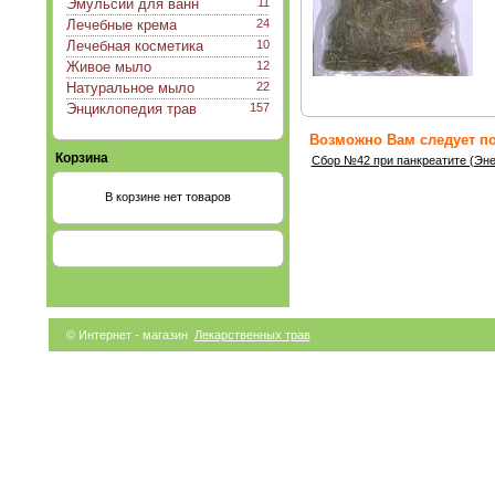
Эмульсии для ванн
11
Лечебные крема
24
Лечебная косметика
10
Живое мыло
12
Натуральное мыло
22
Энциклопедия трав
157
Возможно Вам следует по
Корзина
Сбор №42 при панкреатите (Эне
В корзине нет товаров
© Интернет - магазин
Лекарственных трав