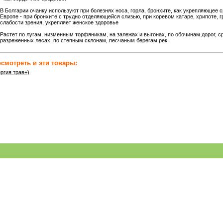
В Болгарии очанку используют при болезнях носа, горла, бронхите, как укрепляющее с
Европе - при бронхите с трудно отделяющейся слизью, при коревом катаре, хрипоте, гр
слабости зрения, укрепляет женское здоровье
Растет по лугам, низменным торфяникам, на залежах и выгонах, по обочинам дорог, ср
разреженных лесах, по степным склонам, песчаным берегам рек.
смотреть и эти товары:
ргия трав+)