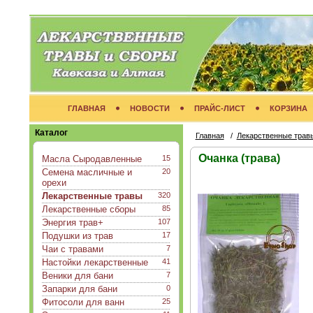
ГЛАВНАЯ
НОВОСТИ
ПРАЙС-ЛИСТ
КОРЗИНА
Каталог
Главная
/
Лекарственные трав
Очанка (трава)
Масла Сыродавленные
15
Семена масличные и
20
орехи
Лекарственные травы
320
Лекарственные сборы
85
Энергия трав+
107
Подушки из трав
17
Чаи с травами
7
Настойки лекарственные
41
Веники для бани
7
Запарки для бани
0
Фитосоли для ванн
25