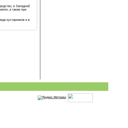
редство, в Западной
иппе, а также при
еди кустарников и в