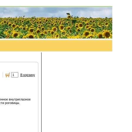
.
В корзину
енное внутриглазное
сти роговицы.