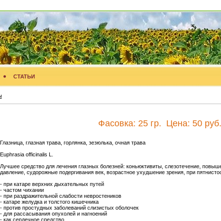
СТАТЬИ
ы
Фасовка:
25 гр.
Цена:
50 руб
Глазница, глазная трава, горлянка, зезюлька, очная трава
Euphrasia officinalis L.
Лучшее средство для лечения глазных болезней: коньюктивиты, слезотечение, повыш
давление, судорожные подергивания век, возрастное ухудшение зрения, при пятнисто
- при катаре верхних дыхательных путей
- частом чихании
- при раздражительной слабости невростеников
- катаре желудка и толстого кишечника
- против простудных заболеваний слизистых оболочек
- для рассасывания опухолей и нагноений
- как сердечное средство.