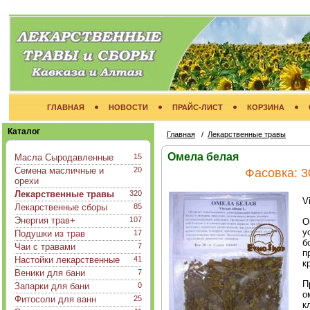
ГЛАВНАЯ
НОВОСТИ
ПРАЙС-ЛИСТ
КОРЗИНА
Каталог
Главная
/
Лекарственные травы
Омела белая
Масла Сыродавленные
15
Семена масличные и
20
Фасовка:
3
орехи
Лекарственные травы
320
V
Лекарственные сборы
85
Энергия трав+
107
О
у
Подушки из трав
17
б
Чаи с травами
7
п
Настойки лекарственные
41
к
Веники для бани
7
П
Запарки для бани
0
о
Фитосоли для ванн
25
к