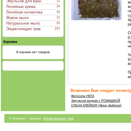
Эмульсии для ванн
11
м
Лечебные крема
24
ж
г
Лечебная косметика
10
с
Живое мыло
12
б
Натуральное мыло
22
р
Энциклопедия трав
157
О
(
п
Корзина
н
В корзине нет товаров
Ч
(
в
П
и
Возможно Вам следует посмотр
Фитосоль НЕГА
Эмульсия водная с РОМАШКОЙ
ОЛЬХА КЛЕЙКАЯ (Alnus glutinosa)
© Интернет - магазин
Лекарственных трав