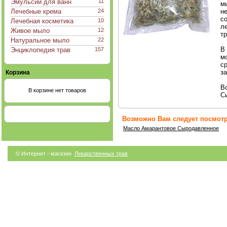
Эмульсии для ванн
11
м
Лечебные крема
24
н
с
Лечебная косметика
10
л
Живое мыло
12
т
Натуральное мыло
22
В
Энциклопедия трав
157
м
с
з
Корзина
В
В корзине нет товаров
С
Возможно Вам следует посмотр
Масло Амарантовое Сыродавленное
© Интернет - магазин
Лекарственных трав