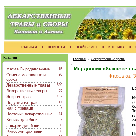
ГЛАВНАЯ
НОВОСТИ
ПРАЙС-ЛИСТ
КОРЗИНА
Каталог
Главная
/
Лекарственные травы
Мордовник обыкновенн
Масла Сыродавленные
15
Семена масличные и
20
Фасовка:
3
орехи
Лекарственные травы
320
Ec
Лекарственные сборы
85
Энергия трав+
107
М
д
Подушки из трав
17
б
Чаи с травами
7
Т
Настойки лекарственные
41
пл
Веники для бани
7
л
в
Запарки для бани
0
Фитосоли для ванн
25
П