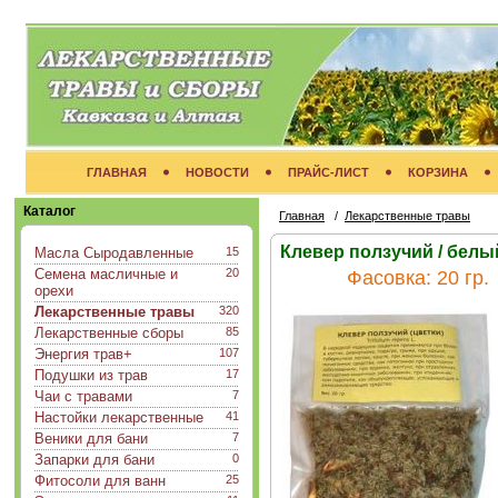
ГЛАВНАЯ
НОВОСТИ
ПРАЙС-ЛИСТ
КОРЗИНА
Каталог
Главная
/
Лекарственные травы
Клевер ползучий / белый
Масла Сыродавленные
15
Семена масличные и
20
Фасовка:
20 гр.
орехи
Лекарственные травы
320
Лекарственные сборы
85
Энергия трав+
107
Подушки из трав
17
Чаи с травами
7
Настойки лекарственные
41
Веники для бани
7
Запарки для бани
0
Фитосоли для ванн
25