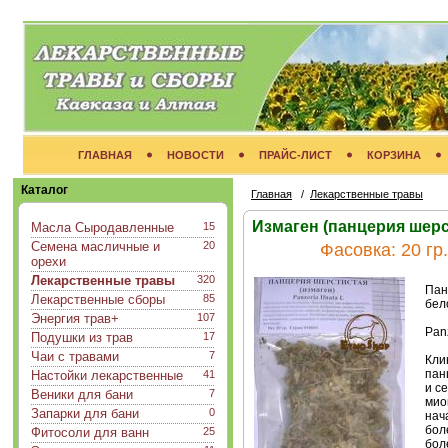
ГЛАВНАЯ
НОВОСТИ
ПРАЙС-ЛИСТ
КОРЗИНА
Каталог
Главная
/
Лекарственные травы
Измаген (панцерия шерс
Масла Сыродавленные
15
Семена масличные и
20
Фасовка:
20 гр.
орехи
Лекарственные травы
320
Пан
Лекарственные сборы
85
бел
Энергия трав+
107
Panz
Подушки из трав
17
Чаи с травами
7
Кли
пан
Настойки лекарственные
41
и с
Веники для бани
7
мио
Запарки для бани
0
нач
бол
Фитосоли для ванн
25
бол