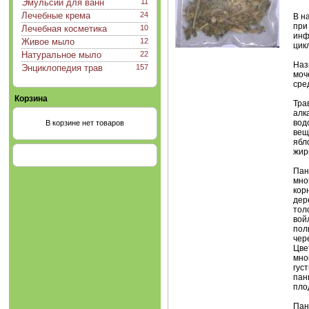
Эмульсии для ванн
11
Лечебные крема
24
В н
при
Лечебная косметика
10
инф
Живое мыло
12
цик
Натуральное мыло
22
Наз
Энциклопедия трав
157
моч
сре
Корзина
Тра
алк
вод
В корзине нет товаров
вещ
ябл
жир
Пан
мно
кор
дер
тол
вой
пол
чер
Цве
мно
гус
пан
пло
Пан