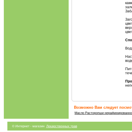
кам
зал
Заб
Заг
цве
вер
цве
Спо
Вод
Нас
вод
Пит
теч
Про
неп
Возможно Вам следует посмот
Масло Расторопши нерафинированно
© Интернет - магазин
Лекарственных трав