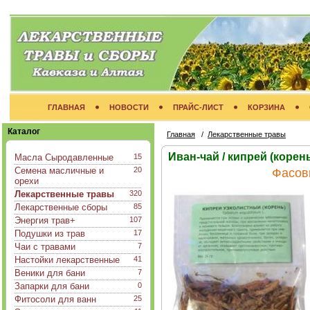
ГЛАВНАЯ
НОВОСТИ
ПРАЙС-ЛИСТ
КОРЗИНА
Каталог
Главная
/
Лекарственные травы
Иван-чай / кипрей (корен
Масла Сыродавленные
15
Семена масличные и
20
Фасов
орехи
Лекарственные травы
320
Лекарственные сборы
85
Энергия трав+
107
Подушки из трав
17
Чаи с травами
7
Настойки лекарственные
41
Веники для бани
7
Запарки для бани
0
Фитосоли для ванн
25