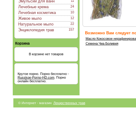
Эмульсии для ванн
11
Лечебные крема
24
Лечебная косметика
10
Живое мыло
12
Натуральное мыло
22
Энциклопедия трав
157
Возможно Вам следует по
Масло Кокосовое нерафиниров
Корзина
Семена Чиа Боливия
В корзине нет товаров
Крутое порно. Порно бесплатно -
Russkoe-Porno-HD.com
. Порно
онлайн бесплатно.
© Интернет - магазин
Лекарственных трав