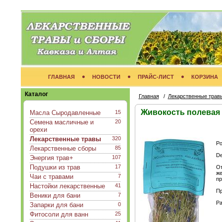
ГЛАВНАЯ
НОВОСТИ
ПРАЙС-ЛИСТ
КОРЗИНА
Каталог
Главная
/
Лекарственные трав
Живокость полевая
Масла Сыродавленные
15
Семена масличные и
20
орехи
Лекарственные травы
320
Ро
Лекарственные сборы
85
De
Энергия трав+
107
Подушки из трав
17
От
же
Чаи с травами
7
пр
Настойки лекарственные
41
Пр
Веники для бани
7
Ра
Запарки для бани
0
Фитосоли для ванн
25