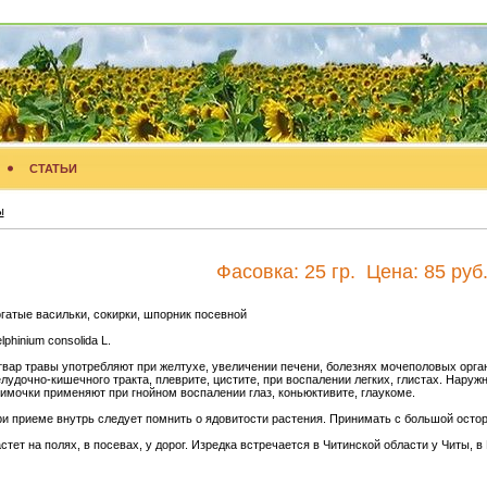
СТАТЬИ
ы
Фасовка:
25 гр.
Цена:
85 руб
гатые васильки, сокирки, шпорник посевной
lphinium consolida L.
вар травы употребляют при желтухе, увеличении печени, болезнях мочеполовых орга
лудочно-кишечного тракта, плеврите, цистите, при воспалении легких, глистах. Наружн
имочки применяют при гнойном воспалении глаз, коньюктивите, глаукоме.
и приеме внутрь следует помнить о ядовитости растения. Принимать с большой осто
стет на полях, в посевах, у дорог. Изредка встречается в Читинской области у Читы, 