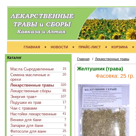
ГЛАВНАЯ
НОВОСТИ
ПРАЙС-ЛИСТ
КОРЗИНА
Каталог
Главная
/
Лекарственные травы
Желтушник (трава)
Масла Сыродавленные
15
Семена масличные и
20
Фасовка:
25 гр.
орехи
Лекарственные травы
320
Лекарственные сборы
85
Энергия трав+
107
Подушки из трав
17
Чаи с травами
7
Настойки лекарственные
41
Веники для бани
7
Запарки для бани
0
Фитосоли для ванн
25