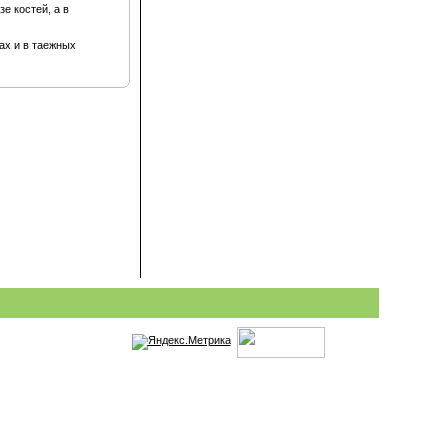
е костей, а в
ах и в таежных