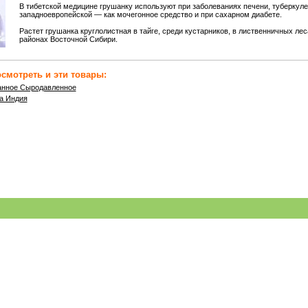
В тибетской медицине грушанку используют при заболеваниях печени, туберкулез
западноевропейской — как мочегонное средство и при сахарном диабете.
Растет грушанка круглолистная в тайге, среди кустарников, в лиственничных лес
районах Восточной Сибири.
смотреть и эти товары:
анное Сыродавленное
а Индия