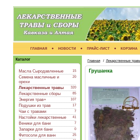
ГЛАВНАЯ
НОВОСТИ
ПРАЙС-ЛИСТ
КОРЗИНА
Каталог
Главная
/
Лекарственные трав
Грушанка
Масла Сыродавленные
15
Семена масличные и
20
орехи
Лекарственные травы
320
Лекарственные сборы
85
Энергия трав+
107
Подушки из трав
17
Чаи с травами
7
Настойки лекарственные
41
Веники для бани
7
Запарки для бани
0
Фитосоли для ванн
25