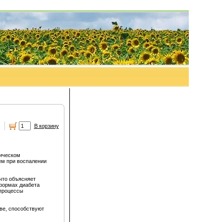
.
В корзину
ическом
ем при воспалении
что объясняет
формах диабета
 процессы
ве, способствуют