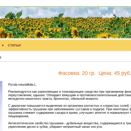
СТАТЬИ
ы
Фасовка:
20 гр.
Цена:
45 руб
Pyrola rotundifolia L.
Рекомендуется как укрепляющее и тонизирующее средство при чрезмерном физ
переутомлении, одышке. Обладает вяжущим и противовоспалительным действи
желудочно-кишечного тракта, бронхитах, обильной мокроте.
С диурезом повышается выделение из организма азотистых и хлористых солей, 
эффективность грушанки при заболеваниях суставов и подагре. При некоторых 
грушанка снижает содержание сахара в крови, улучшает аппетит и нормализует
пищеварения.
Антисептическое свойство грушанки - дубильные вещества, содержащиеся в тра
укреплению десен и зубов, убирают неприятный запах изо рта.