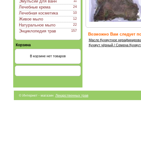
Эмульсии для ванн
11
Лечебные крема
24
Лечебная косметика
10
Живое мыло
12
Натуральное мыло
22
Энциклопедия трав
157
Возможно Вам следует по
Масло Кунжутное нерафиниров
Корзина
Кунжут чёрный / Семена Кунжут
В корзине нет товаров
© Интернет - магазин
Лекарственных трав