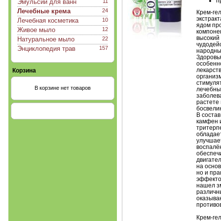
п
Эмульсии для ванн
11
Лечебные крема
24
Крем-ге
экстракт
Лечебная косметика
10
ядом пр
Живое мыло
12
компонен
высокий
Натуральное мыло
22
чудодей
Энциклопедия трав
157
народны
Здоровья
особенно
лекарст
Корзина
организм
стимулят
В корзине нет товаров
лечебны
заболева
растете 
босвели
В состав
камфен и
тритерпе
обладае
улучшает
воспалён
обеспеч
двигате
на основ
но и пра
эффекто
нашел зм
различн
оказыва
противо
Крем-ге