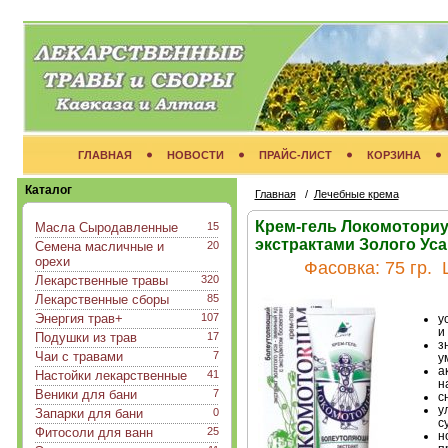
ГЛАВНАЯ
НОВОСТИ
ПРАЙС-ЛИСТ
КОРЗИНА
Каталог
Главная
/
Лечебные крема
Крем-гель Локомоториу
Масла Сыродавленные
15
экстрактами Золого Ус
Семена масличные и
20
орехи
Фасовка:
75 гр.
Ц
Лекарственные травы
320
Лекарственные сборы
85
Энергия трав+
107
у
и
Подушки из трав
17
з
Чаи с травами
7
у
а
Настойки лекарственные
41
н
Веники для бани
7
с
у
Запарки для бани
0
с
Фитосоли для ванн
25
н