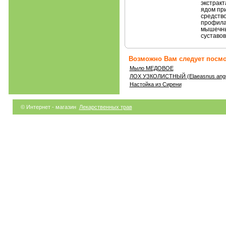
экстракт
ядом пр
средство
профила
мышечны
суставов
Возможно Вам следует посмо
Мыло МЕДОВОЕ
ЛОХ УЗКОЛИСТНЫЙ (Elaeasnus angust
Настойка из Сирени
© Интернет - магазин
Лекарственных трав