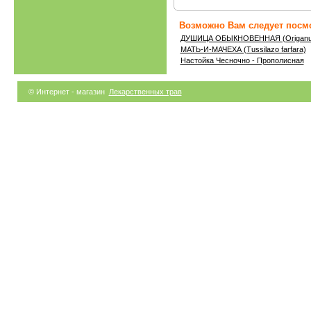
Возможно Вам следует посмо
ДУШИЦА ОБЫКНОВЕННАЯ (Origanum
МАТЬ-И-МАЧЕХА (Tussilazo farfara)
Настойка Чесночно - Прополисная
© Интернет - магазин
Лекарственных трав