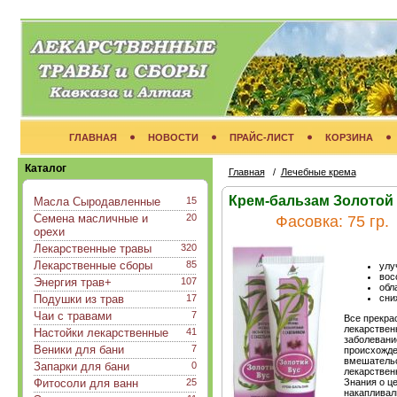
ГЛАВНАЯ
НОВОСТИ
ПРАЙС-ЛИСТ
КОРЗИНА
Каталог
Главная
/
Лечебные крема
Крем-бальзам Золотой 
Масла Сыродавленные
15
Семена масличные и
20
Фасовка:
75 гр.
орехи
Лекарственные травы
320
Лекарственные сборы
85
улу
вос
Энергия трав+
107
обл
Подушки из трав
17
сни
Чаи с травами
7
Все прекра
лекарствен
Настойки лекарственные
41
заболевание
Веники для бани
7
происхожде
вмешательс
Запарки для бани
0
лекарствен
Фитосоли для ванн
25
Знания о ц
накапливал