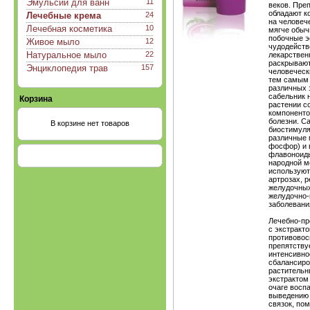
Эмульсии для ванн
11
веков. Пре
обладают 
Лечебные крема
24
на человеч
Лечебная косметика
10
мягче обыч
побочные э
Живое мыло
12
чудодейств
Натуральное мыло
22
лекарствен
раскрывают
Энциклопедия трав
157
человеческ
тем самым 
различных 
сабельник 
Корзина
растении с
компоненто
болезни. С
В корзине нет товаров
биостимуля
различные 
фосфор) и в
флавоноиды
народной м
используютс
арт­розах, 
желудочных
желудочно-к
заболевания
Лечебно-пр
с экстракт
противовос
препятству
интенсивно
сбалансиро
растительн
экстрактом
очаге восп
выведению 
связок, по