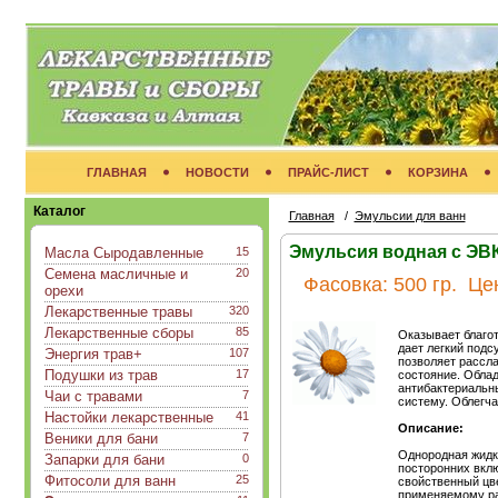
ГЛАВНАЯ
НОВОСТИ
ПРАЙС-ЛИСТ
КОРЗИНА
Каталог
Главная
/
Эмульсии для ванн
Эмульсия водная с Э
Масла Сыродавленные
15
Семена масличные и
20
Фасовка:
500 гр.
Це
орехи
Лекарственные травы
320
Лекарственные сборы
85
Оказывает благот
дает легкий под
Энергия трав+
107
позволяет рассл
Подушки из трав
17
состояние. Обла
антибактериальн
Чаи с травами
7
систему. Облегча
Настойки лекарственные
41
Описание:
Веники для бани
7
Однородная жидко
Запарки для бани
0
посторонних вклю
Фитосоли для ванн
25
свойственный цве
применяемому ра