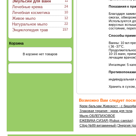
Эмульсии для ванн
11
Лечебные крема
24
Показания к пр
Лечебная косметика
10
Благодаря зажив
ожогах, обмороже
Живое мыло
12
Используются дл
Натуральное мыло
22
вирусных вспышк
состояние, переп
Энциклопедия трав
157
Способы приме
Ванны: 10 мл пре
Корзина
t 36 -37°С.
Продолжительност
10-15 ванн, прин
В корзине нет товаров
лечащим врачом)
Ингаляции: 5 кап
Противопоказан
индивидуальная 
Хранить в сухом,
Возможно Вам следует посмо
Крем-бальзам Живокост - с бишофи
Злаковая терапия - крем для тела
Мыло ОБЛЕПИХОВОЕ
ЕЖЕВИКА СИЗАЯ (Rubus caesius)
Сбор №89 витаминный (Энергия тр