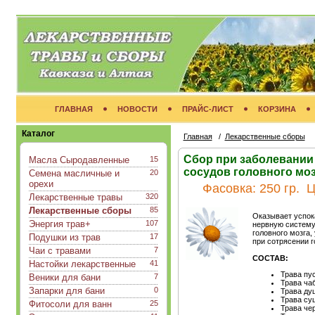
ГЛАВНАЯ
НОВОСТИ
ПРАЙС-ЛИСТ
КОРЗИНА
Каталог
Главная
/
Лекарственные сборы
Сбор при заболевании
Масла Сыродавленные
15
сосудов головного мо
Семена масличные и
20
орехи
Фасовка:
250 гр.
Ц
Лекарственные травы
320
Лекарственные сборы
85
Оказывает успок
Энергия трав+
107
нервную систему
головного мозга,
Подушки из трав
17
при сотрясении г
Чаи с травами
7
СОСТАВ:
Настойки лекарственные
41
Трава пу
Веники для бани
7
Трава ча
Запарки для бани
0
Трава ду
Трава су
Фитосоли для ванн
25
Трава че