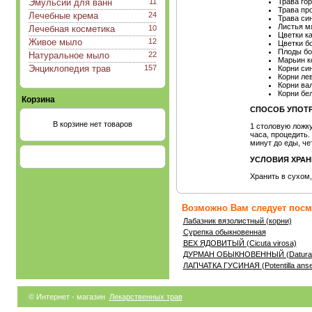
Эмульсии для ванн
11
Трава го
Трава пр
Лечебные крема
24
Трава си
Листья м
Лечебная косметика
10
Цветки к
Живое мыло
12
Цветки б
Плоды б
Натуральное мыло
22
Марьин к
Энциклопедия трав
157
Корни си
Корни ле
Корни ва
Корни бе
Корзина
СПОСОБ УПОТР
В корзине нет товаров
1 столовую ложку
часа, процедить. 
минут до еды, че
УСЛОВИЯ ХРАН
Хранить в сухом
Возможно Вам следует посмо
Лабазник вязолистный (корни)
Сурепка обыкновенная
ВЕХ ЯДОВИТЫЙ (Cicuta virosa)
ДУРМАН ОБЫКНОВЕННЫЙ (Datura s
ЛАПЧАТКА ГУСИНАЯ (Potentilla anse
© Интернет - магазин
Лекарственных трав