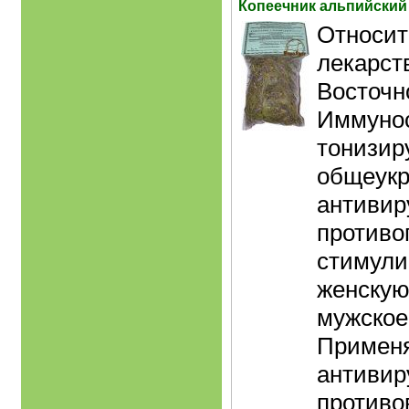
Копеечник альпийский
Относит
лекарст
Восточн
Иммуно
тонизир
общеук
антивир
противо
стимул
женскую
мужское
Применя
антивир
противо