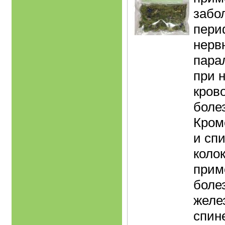
забо
пери
нерв
пара
при 
кров
болез
Кром
и сп
коло
прим
боле
желе
спин