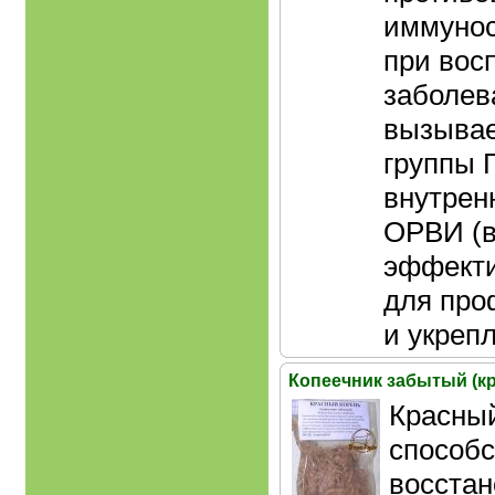
иммуно
при вос
заболев
вызыва
группы 
внутренн
ОРВИ (в
эффекти
для про
и укреп
Копеечник забытый (к
Красный
способс
восста